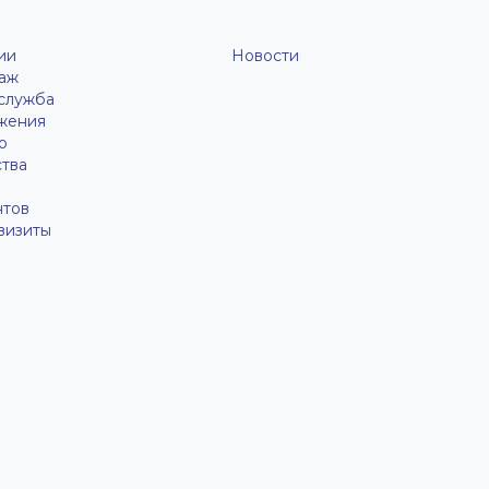
ии
Новости
аж
 служба
жения
о
ства
нтов
визиты