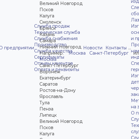
из
Великий Новгород
Сле
Псков
сбо
Калуга
Лаз
Смоленск
Служба продаж
Изг
Брянск
Техническая служба
осн
Казань
Служба снабжения
и п
Самара
Производство
Про
Нижний Новгород
О предприятии
Новости
Контакты
...
Служба качества
нам
Например:
Москва
Санкт-Петербург
ил
Сертификаты
инд
Москва
Отзывы клиентов
Сп
Санкт-Петербург
Оплата и реквизиты
ге
Воронеж
Изг
Екатеринбург
дет
Саратов
че
Ростов-на-Дону
зак
Ярославль
Ме
Тула
на 
Пенза
О 
Липецк
Сл
Великий Новгород
Тех
Псков
сл
Калуга
Сл