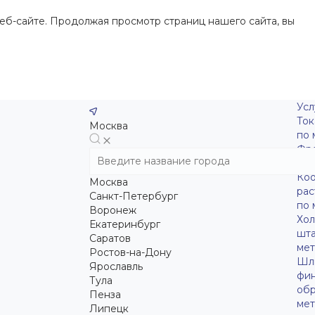
еб-сайте. Продолжая просмотр страниц нашего сайта, вы
Усл
Ток
Москва
по 
Фр
обр
Коо
Москва
рас
Санкт-Петербург
по 
Воронеж
Хо
Екатеринбург
шт
Саратов
мет
Ростов-на-Дону
Шл
Ярославль
фи
Тула
обр
Пенза
мет
Липецк