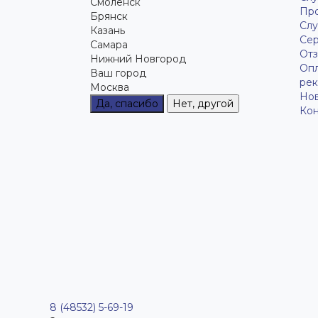
Смоленск
Пр
Брянск
Слу
Казань
Се
Самара
Отз
Нижний Новгород
Опл
Ваш город
рек
Москва
Но
Да, спасибо
Нет, другой
Кон
8 (48532) 5-69-19