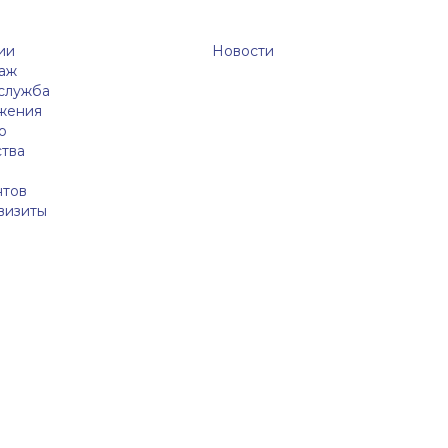
ии
Новости
аж
 служба
жения
о
ства
нтов
визиты