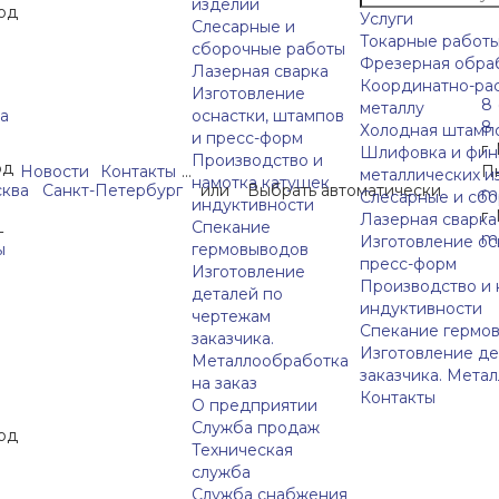
изделий
од
Услуги
Слесарные и
Токарные работы
сборочные работы
Фрезерная обраб
Лазерная сварка
Координатно-ра
Изготовление
8 
металлу
а
оснастки, штампов
8 
Холодная штампо
и пресс-форм
г.
Шлифовка и фин
Производство и
од
Новости
Контакты
...
Пн
металлических и
намотка катушек
ква
Санкт-Петербург
или
Выбрать автоматически
ma
Слесарные и сб
индуктивности
г.
Лазерная сварка
Спекание
г
ma
Изготовление ос
ы
гермовыводов
пресс-форм
Изготовление
Производство и 
деталей по
индуктивности
чертежам
Спекание гермо
заказчика.
Изготовление де
Металлообработка
заказчика. Мета
на заказ
Контакты
О предприятии
Служба продаж
од
Техническая
служба
Служба снабжения